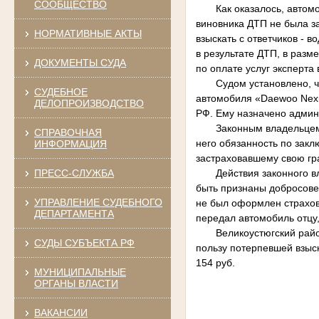
СООБЩЕСТВО
Как оказалось, автомоби
виновника ДТП не была з
НОРМАТИВНЫЕ АКТЫ
взыскать с ответчиков -
в результате ДТП, в разм
ДОКУМЕНТЫ СУДА
по оплате услуг эксперта
Судом установлено, что
СУДЕБНОЕ
автомобиля «Daewoo Nexi
ДЕЛОПРОИЗВОДСТВО
РФ. Ему назначено админ
Законным владельцем тр
СПРАВОЧНАЯ
него обязанность по зак
ИНФОРМАЦИЯ
застраховавшему свою гр
ПРЕСС-СЛУЖБА
Действия законного влад
быть признаны добросовес
УПРАВЛЕНИЕ СУДЕБНОГО
не был оформлен страхов
ДЕПАРТАМЕНТА
передал автомобиль отцу
Великоустюгский районн
СУДЫ СУБЪЕКТА РФ
пользу потерпевшей взыск
154 руб.
МУНИЦИПАЛЬНЫЕ
ОРГАНЫ ВЛАСТИ
ВАКАНСИИ