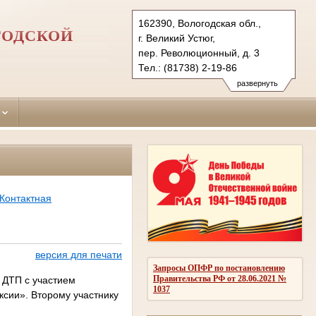
162390, Вологодская обл.,
ГОДСКОЙ
г. Великий Устюг,
пер. Революционный, д. 3
Тел.: (81738) 2-19-86
velikoustugsky.vld@sudrf.ru
развернуть
Контактная
версия для печати
Запросы ОПФР по постановлению
Правительства РФ от 28.06.2021 №
 ДТП с участием
1037
ксии». Второму участнику