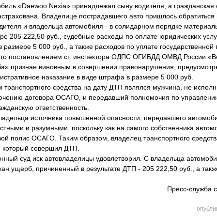
ль «Daewoo Nexia» принадлежал сыну водителя, а гражданская о
астрахована. Владелице пострадавшего авто пришлось обратиться
 водителя и владельца автомобиля - в солидарном порядке материа
ере 205 222,50 руб., судебные расходы по оплате юридических услуг
 в размере 5 000 руб., а также расходов по уплате государственной
 постановлением ст. инспектора ОДПС ОГИБДД ОМВД России «Ве
a» признан виновным в совершении правонарушения, предусмотрен
истративное наказание в виде штрафа в размере 5 000 руб.
анспортного средства на дату ДТП являлся мужчина, не исполн
лючению договора ОСАГО, и передавший полномочия по управлению
ажданскую ответственность.
ельца источника повышенной опасности, передавшего автомобил
тными и разумными, поскольку как на самого собственника автомо
ой полис ОСАГО. Таким образом, владелец транспортного средств
, который совершил ДТП.
ый суд иск автовладелицы удовлетворил. С владельца автомоби
ан ущерб, причиненный в результате ДТП - 205 222,50 руб., а так
Пресс-служба с
опубли