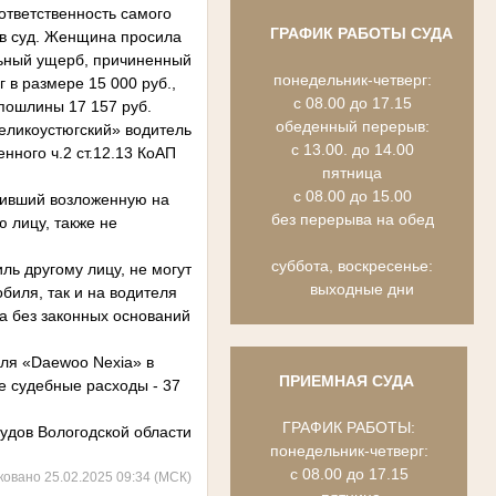
тветственность самого
ГРАФИК РАБОТЫ СУДА
 в суд. Женщина просила
льный ущерб, причиненный
понедельник-четверг:
 в размере 15 000 руб.,
с 08.00 до 17.15
 пошлины 17 157 руб.
обеденный перерыв:
ликоустюгский» водитель
с 13.00. до 14.00
ного ч.2 ст.12.13 КоАП
пятница
с 08.00 до 15.00
ивший возложенную на
без перерыва на обед
 лицу, также не
суббота, воскресенье:
ь другому лицу, не могут
выходные дни
биля, так и на водителя
а без законных оснований
ля «Daewoo Nexia» в
ПРИЕМНАЯ СУДА
же судебные расходы - 37
ГРАФИК РАБОТЫ:
удов Вологодской области
понедельник-четверг:
с 08.00 до 17.15
ковано 25.02.2025 09:34 (МСК)