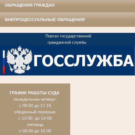
ОБРАЩЕНИЯ ГРАЖДАН
ВНЕПРОЦЕССУАЛЬНЫЕ ОБРАЩЕНИЯ
Портал государственной
гражданской службы
ГРАФИК РАБОТЫ СУДА
понедельник-четверг:
с 08.00 до 17.15
обеденный перерыв:
с 13.00. до 14.00
пятница
с 08.00 до 15.00