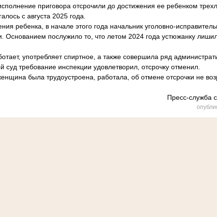
олнение приговора отсрочили до достижения ее ребенком трехле
алось с августа 2025 года.
 ребенка, в начале этого года начальник уголовно-исправитель
и. Основанием послужило то, что летом 2024 года устюжанку лишил
ет, употребляет спиртное, а также совершила ряд администрат
й суд требование инспекции удовлетворил, отсрочку отменил.
щина была трудоустроена, работала, об отмене отсрочки не воз
Пресс-служба с
опубли