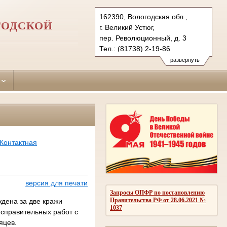
162390, Вологодская обл.,
ГОДСКОЙ
г. Великий Устюг,
пер. Революционный, д. 3
Тел.: (81738) 2-19-86
velikoustugsky.vld@sudrf.ru
развернуть
Контактная
версия для печати
Запросы ОПФР по постановлению
Правительства РФ от 28.06.2021 №
дена за две кражи
1037
исправительных работ с
яцев.