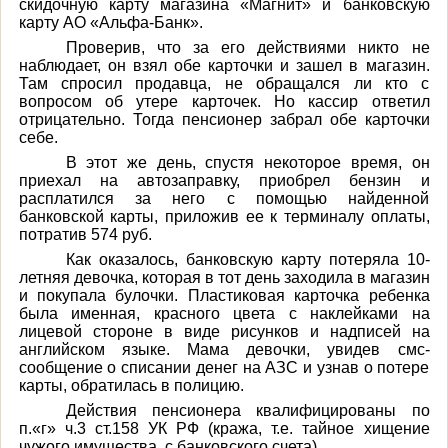
скидочную карту магазина «Магнит» и банковскую
карту АО «Альфа-Банк».
Проверив, что за его действиями никто не
наблюдает, он взял обе карточки и зашел в магазин.
Там спросил продавца, не обращался ли кто с
вопросом об утере карточек. Но кассир ответил
отрицательно. Тогда пенсионер забрал обе карточки
себе.
В этот же день, спустя некоторое время, он
приехал на автозаправку, приобрел бензин и
расплатился за него с помощью найденной
банковской карты, приложив ее к терминалу оплаты,
потратив 574 руб.
Как оказалось, банковскую карту потеряла 10-
летняя девочка, которая в тот день заходила в магазин
и покупала булочки. Пластиковая карточка ребенка
была именная, красного цвета с наклейками на
лицевой стороне в виде рисунков и надписей на
английском языке. Мама девочки, увидев смс-
сообщение о списании денег на АЗС и узнав о потере
карты, обратилась в полицию.
Действия пенсионера квалифицированы по
п.«г» ч.3 ст.158 УК РФ (кража, т.е. тайное хищение
чужого имущества, с банковского счета).