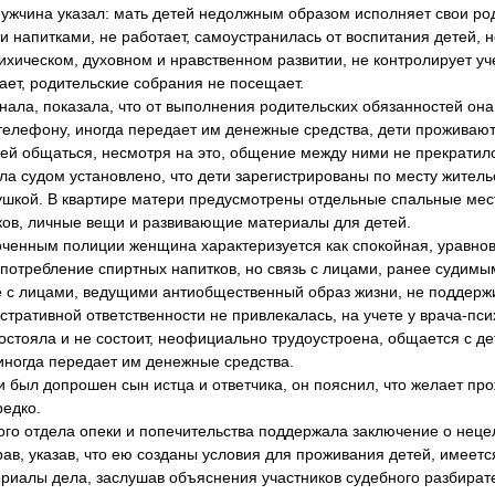
ина указал: мать детей недолжным образом исполняет свои род
 напитками, не работает, самоустранилась от воспитания детей, н
ихическом, духовном и нравственном развитии, не контролирует учеб
ает, родительские собрания не посещает.
, показала, что от выполнения родительских обязанностей она н
телефону, иногда передает им денежные средства, дети проживают
ней общаться, несмотря на это, общение между ними не прекратил
удом установлено, что дети зарегистрированы по месту жительс
ушкой. В квартире матери предусмотрены отдельные спальные мест
ков, личные вещи и развивающие материалы для детей.
ным полиции женщина характеризуется как спокойная, уравнов
потребление спиртных напитков, но связь с лицами, ранее судимы
же с лицами, ведущими антиобщественный образ жизни, не поддержи
ативной ответственности не привлекалась, на учете у врача-псих
остояла и не состоит, неофициально трудоустроена, общается с д
иногда передает им денежные средства.
л допрошен сын истца и ответчика, он пояснил, что желает прож
редко.
 отдела опеки и попечительства поддержала заключение о неце
в, указав, что ею созданы условия для проживания детей, имеетс
лы дела, заслушав объяснения участников судебного разбирате