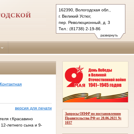
162390, Вологодская обл.,
ГОДСКОЙ
г. Великий Устюг,
пер. Революционный, д. 3
Тел.: (81738) 2-19-86
velikoustugsky.vld@sudrf.ru
развернуть
Контактная
версия для печати
Запросы ОПФР по постановлению
Правительства РФ от 28.06.2021 №
еля г.Красавино
1037
12-летнего сына и 9-