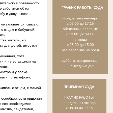
ительские обязанности,
ГРАФИК РАБОТЫ СУДА
е заботится об их
у и досуг, связи с
понедельник-четверг:
с 08.00 до 17.15
е уклоняется, связь с
обеденный перерыв:
 с отцом и бабушкой,
с 13.00. до 14.00
ось.
пятница
тва матери, но
с 08.00 до 15.00
а для детей, имеется
без перерыва на обед
ешенная, хотя
суббота, воскресенье:
ми и не вставшими на
выходные дни
вает.
иатра и у врача-
етьми по телефону,
ПРИЕМНАЯ СУДА
ивать с отцом, с мамой
ГРАФИК РАБОТЫ:
лесообразности лишения
понедельник-четверг:
я все необходимое.
с 08.00 до 17.15
льства, свидетелей,