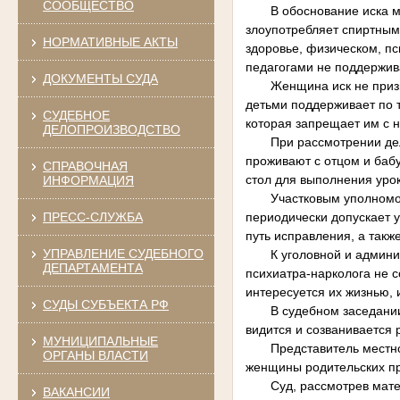
СООБЩЕСТВО
В обоснование иска мужч
злоупотребляет спиртными
НОРМАТИВНЫЕ АКТЫ
здоровье, физическом, пс
педагогами не поддержив
ДОКУМЕНТЫ СУДА
Женщина иск не признала
детьми поддерживает по 
СУДЕБНОЕ
которая запрещает им с 
ДЕЛОПРОИЗВОДСТВО
При рассмотрении дела с
проживают с отцом и баб
СПРАВОЧНАЯ
стол для выполнения уро
ИНФОРМАЦИЯ
Участковым уполномочен
ПРЕСС-СЛУЖБА
периодически допускает у
путь исправления, а так
УПРАВЛЕНИЕ СУДЕБНОГО
К уголовной и администр
ДЕПАРТАМЕНТА
психиатра-нарколога не с
интересуется их жизнью, 
СУДЫ СУБЪЕКТА РФ
В судебном заседании бы
видится и созванивается 
МУНИЦИПАЛЬНЫЕ
Представитель местного
ОРГАНЫ ВЛАСТИ
женщины родительских пра
Суд, рассмотрев материа
ВАКАНСИИ