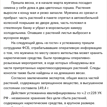
Пришла весна, и в начале марта мужчина посадил
семена у себя дома в два цветочных горшка. Растения
выросли к концу мая и резко запахли. Мужчина их срезал и
прибрал: часть растений в пакете спрятал в автомобильной
колесной покрышке во дворе дома, часть положил в
стеклянную банку и убрал в морозильную камеру
холодильника. Опавшие с растений листья выбросил в
мусорное ведро.
На следующий день «в гости» к устюжанину пришли
сотрудники ФСБ, отрабатывавшие оперативную информацию
о том, что мужчина по месту своего жительства может хранить
наркотические средства. Были проведены оперативно-
розыскные мероприятия, в ходе которых обнаружены все
части припрятанных наркотикосодержащих растений. Следы
конопли также были найдены и на домашних весах.
Согласно заключениям экспертов, общая масса частей
растений, содержащих запрещенное вещество, в высушенном
состоянии составила 149,4 г.
Действия устюжанина квалифицированы по ч.2 ст.228 УК
РФ - незаконное хранение без цели сбыта растений,
содержащих наркотические средства, в крупном размере.