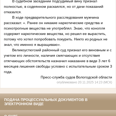
В судебном заседании подсудимый вину признал
полностью, в содеянном раскаялся, но от дачи показаний
отказался.
В ходе предварительного расследования мужчина
рассказал: «. Ранее он никакие наркотические средства и
психотропные вещества не употреблял. Знаю, что конопля
содержит наркотические вещества, но решил ее вырастить,
потому что хотел попробовать покурить. Никто из родных не
знал, что именно я выращиваю».
Великоустюгский районный суд признал его виновным и с
учетом его личности, наличия смягчающих и отсутствия
отягчающих обстоятельств назначил наказание в виде 3 лет 6
месяцев лишения свободы условно с испытательным сроком 3
года.
Пресс-служба судов Вологодской области
опубликовано 20.11.2025 14:23 (МСК)
ПОДАЧА ПРОЦЕССУАЛЬНЫХ ДОКУМЕНТОВ В
ЭЛЕКТРОННОМ ВИДЕ