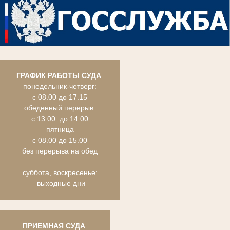
ГРАФИК РАБОТЫ СУДА
понедельник-четверг:
с 08.00 до 17.15
обеденный перерыв:
с 13.00. до 14.00
пятница
с 08.00 до 15.00
без перерыва на обед
суббота, воскресенье:
выходные дни
ПРИЕМНАЯ СУДА