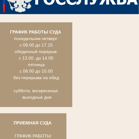
ГРАФИК РАБОТЫ СУДА
понедельник-четверг:
с 08.00 до 17.15
обеденный перерыв:
с 13.00. до 14.00
пятница
с 08.00 до 15.00
без перерыва на обед
суббота, воскресенье:
выходные дни
ПРИЕМНАЯ СУДА
ГРАФИК РАБОТЫ: